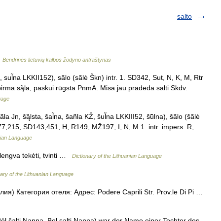
salto
…
Bendrinės lietuvių kalbos žodyno antraštynas
a, sul̃na LKKII152), sãlo (sãlė Škn) intr. 1. SD342, Sut, N, K, M, Rtr
irma są̃la, paskui rūgsta PnmA. Misa jau pradeda salti Skdv.
uage
la Jn, šą̃lsta, šal̃na, šañla KŽ, šul̃na LKKIII52, šū̃lna), šãlo (šãlė
7,215, SD143,451, H, R149, MŽ197, I, N, M 1. intr. impers. R,
anian Language
palengva tekėti, tvinti …
Dictionary of the Lithuanian Language
nary of the Lithuanian Language
я) Категория отеля: Адрес: Podere Caprili Str. Prov.le Di Pi …
l šalti Nanna, Bel salti Nanna) war der Name einer Tochter des