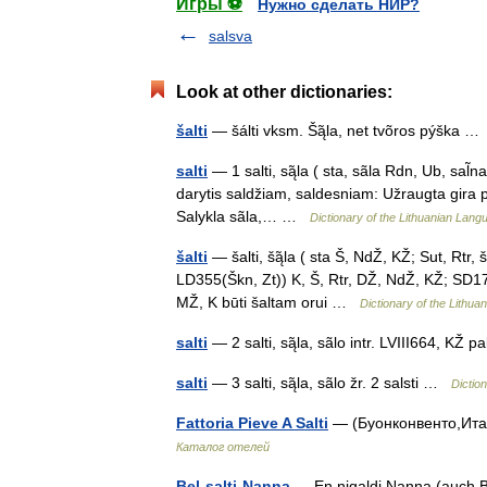
Игры ⚽
Нужно сделать НИР?
salsva
Look at other dictionaries:
šalti
— šálti vksm. Šą̃la, net tvõros pýška 
salti
— 1 salti, są̃la ( sta, sãla Rdn, Ub, sal̃n
darytis saldžiam, saldesniam: Užraugta gira p
Salykla sãla,… …
Dictionary of the Lithuanian Lang
šalti
— šalti, šą̃la ( sta Š, NdŽ, KŽ; Sut, Rtr, šã
LD355(Škn, Zt)) K, Š, Rtr, DŽ, NdŽ, KŽ; SD17
MŽ, K būti šaltam orui …
Dictionary of the Lithu
salti
— 2 salti, są̃la, sãlo intr. LVIII664, KŽ 
salti
— 3 salti, są̃la, sãlo žr. 2 salsti …
Dictio
Fattoria Pieve A Salti
— (Буонконвенто,Итали
Каталог отелей
Bel-salti-Nanna
— En nigaldi Nanna (auch Bē