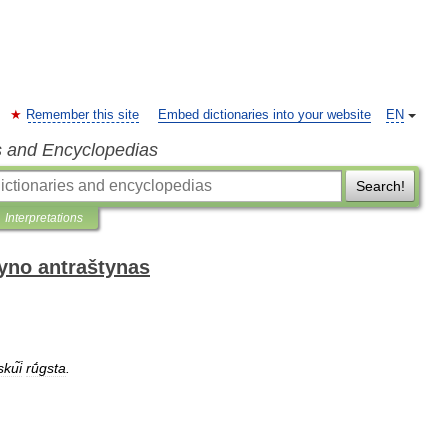
Remember this site
Embed dictionaries into your website
EN
s and Encyclopedias
Search!
Interpretations
dyno antraštynas
kui̇̃
rū́gsta
.