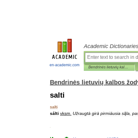
Academic Dictionarie
en-academic.com
Bendrinės lietuvių kalbos žodyno antraštynas
Bendrinės lietuvių kalbos žo
salti
salti
sálti
vksm
.
Užraugtà
girà
pirmiáusia
są̃la
,
pas
.