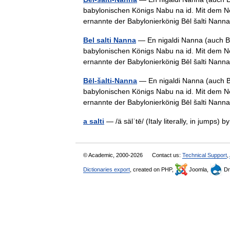
babylonischen Königs Nabu na id. Mit dem Ne
ernannte der Babylonierkönig Bēl šalti Na
Bel salti Nanna
— En nigaldi Nanna (auch Bē
babylonischen Königs Nabu na id. Mit dem Ne
ernannte der Babylonierkönig Bēl šalti Na
Bēl-šalti-Nanna
— En nigaldi Nanna (auch Bē
babylonischen Königs Nabu na id. Mit dem Ne
ernannte der Babylonierkönig Bēl šalti Na
a salti
— /ä sälˈtē/ (Italy literally, in jumps) 
© Academic, 2000-2026
Contact us:
Technical Support
,
Dictionaries export
, created on PHP,
Joomla,
Dr